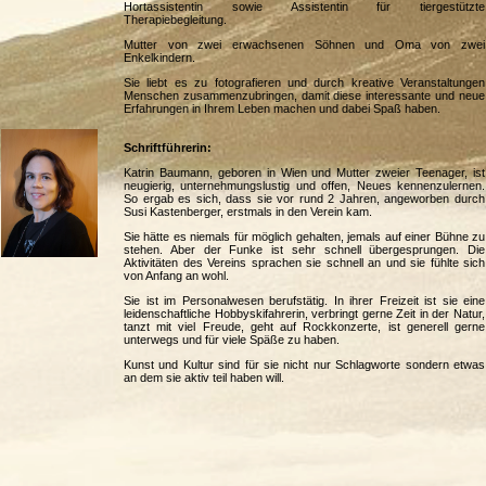
Hortassistentin sowie Assistentin für tiergestützte
Therapiebegleitung.
Mutter von zwei erwachsenen Söhnen und Oma von zwei
Enkelkindern.
Sie liebt es zu fotografieren und durch kreative Veranstaltungen
Menschen zusammenzubringen, damit diese interessante und neue
Erfahrungen in Ihrem Leben machen und dabei Spaß haben.
Schriftführerin:
Katrin Baumann, geboren in Wien und Mutter zweier Teenager, ist
neugierig, unternehmungslustig und offen, Neues kennenzulernen.
So ergab es sich, dass sie vor rund 2 Jahren, angeworben durch
Susi Kastenberger, erstmals in den Verein kam.
Sie hätte es niemals für möglich gehalten, jemals auf einer Bühne zu
stehen. Aber der Funke ist sehr schnell übergesprungen. Die
Aktivitäten des Vereins sprachen sie schnell an und sie fühlte sich
von Anfang an wohl.
Sie ist im Personalwesen berufstätig. In ihrer Freizeit ist sie eine
leidenschaftliche Hobbyskifahrerin, verbringt gerne Zeit in der Natur,
tanzt mit viel Freude, geht auf Rockkonzerte, ist generell gerne
unterwegs und für viele Späße zu haben.
Kunst und Kultur sind für sie nicht nur Schlagworte sondern etwas
an dem sie aktiv teil haben will.