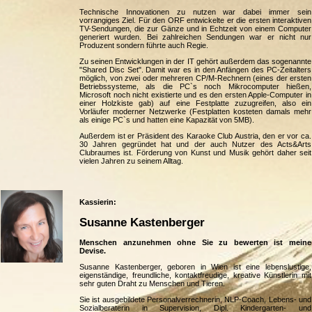
Technische Innovationen zu nutzen war dabei immer sein
vorrangiges Ziel. Für den ORF entwickelte er die ersten interaktiven
TV-Sendungen, die zur Gänze und in Echtzeit von einem Computer
generiert wurden. Bei zahlreichen Sendungen war er nicht nur
Produzent sondern führte auch Regie.
Zu seinen Entwicklungen in der IT gehört außerdem das sogenannte
"Shared Disc Set". Damit war es in den Anfängen des PC-Zeitalters
möglich, von zwei oder mehreren CP/M-Rechnern (eines der ersten
Betriebssysteme, als die PC`s noch Mikrocomputer hießen,
Microsoft noch nicht existierte und es den ersten Apple-Computer in
einer Holzkiste gab) auf eine Festplatte zuzugreifen, also ein
Vorläufer moderner Netzwerke (Festplatten kosteten damals mehr
als einige PC`s und hatten eine Kapazität von 5MB).
Außerdem ist er Präsident des Karaoke Club Austria, den er vor ca.
30 Jahren gegründet hat und der auch Nutzer des Acts&Arts
Clubraumes ist. Förderung von Kunst und Musik gehört daher seit
vielen Jahren zu seinem Alltag.
Kassierin:
Susanne Kastenberger
Menschen anzunehmen ohne Sie zu bewerten ist meine
Devise.
Susanne Kastenberger, geboren in Wien ist eine lebenslustige,
eigenständige, freundliche, kontaktfreudige, kreative Künstlerin mit
sehr guten Draht zu Menschen und Tieren.
Sie ist ausgebildete Personalverrechnerin, NLP-Coach, Lebens- und
Sozialberaterin in Supervision, Dipl. Kindergarten- und